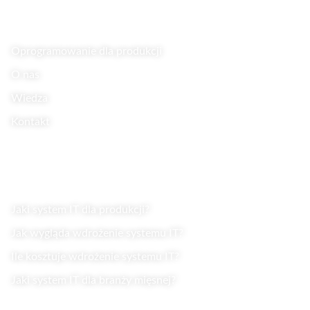
Oprogramowanie dla produkcji
O nas
Wiedza
Kontakt
Wiedza
Jaki system IT dla produkcji?
Jak wygląda wdrożenie systemu IT?
Ile kosztuje wdrożenie systemu IT?
Jaki system IT dla branży mięsnej?