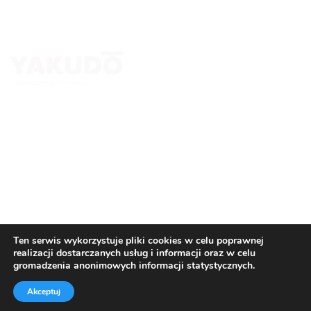
Kontakt
Yakudo Plus Sp. z o.o.
ul. Spokojna 76, 43-230 Goczałkowice-Zdrój
+ 48 600 305 005 ; +48 32 218 69 10
tomasz.stanclik@yakudo.eu
yakudo@yakudo.eu
Ten serwis wykorzystuje pliki cookies w celu poprawnej
realizacji dostarczanych usług i informacji oraz w celu
gromadzenia anonimowych informacji statystycznych.
© All Copyright 2026 by
Yakudo Plus Sp. z o.o.
Akceptuj
Regulamin i polityka prywatności