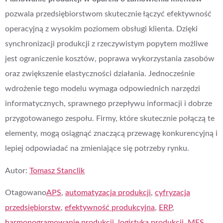
pozwala przedsiębiorstwom skutecznie łączyć efektywność
operacyjną z wysokim poziomem obsługi klienta. Dzięki
synchronizacji produkcji z rzeczywistym popytem możliwe
jest ograniczenie kosztów, poprawa wykorzystania zasobów
oraz zwiększenie elastyczności działania. Jednocześnie
wdrożenie tego modelu wymaga odpowiednich narzędzi
informatycznych, sprawnego przepływu informacji i dobrze
przygotowanego zespołu. Firmy, które skutecznie połączą te
elementy, mogą osiągnąć znaczącą przewagę konkurencyjną i
lepiej odpowiadać na zmieniające się potrzeby rynku.
Autor:
Tomasz Stanclik
Otagowano
APS
,
automatyzacja produkcji
,
cyfryzacja
przedsiębiorstw
,
efektywność produkcyjna
,
ERP
,
harmonogramowanie produkcji
,
logistyka produkcji
,
MES
,