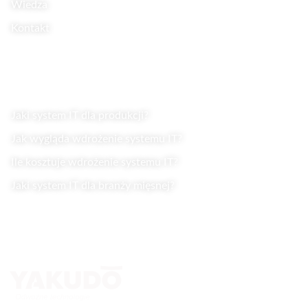
Wiedza
Kontakt
Wiedza
Jaki system IT dla produkcji?
Jak wygląda wdrożenie systemu IT?
Ile kosztuje wdrożenie systemu IT?
Jaki system IT dla branży mięsnej?
Kontakt