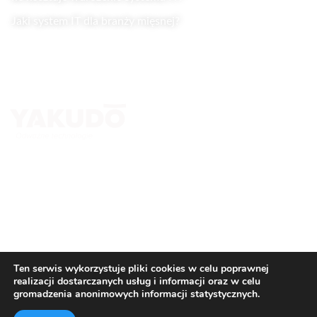
Jaki system IT dla branży mięsnej?
Kontakt
Yakudo Plus Sp. z o.o.
ul. Spokojna 76, 43-230 Goczałkowice-Zdrój
+ 48 600 305 005 ; +48 32 218 69 10
tomasz.stanclik@yakudo.eu
yakudo@yakudo.eu
Ten serwis wykorzystuje pliki cookies w celu poprawnej
realizacji dostarczanych usług i informacji oraz w celu
gromadzenia anonimowych informacji statystycznych.