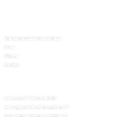
Linki
Oprogramowanie dla produkcji
O nas
Wiedza
Kontakt
Wiedza
Jaki system IT dla produkcji?
Jak wygląda wdrożenie systemu IT?
Ile kosztuje wdrożenie systemu IT?