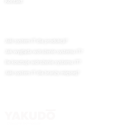
Kontakt
Wiedza
Jaki system IT dla produkcji?
Jak wygląda wdrożenie systemu IT?
Ile kosztuje wdrożenie systemu IT?
Jaki system IT dla branży mięsnej?
Kontakt
Yakudo Plus Sp. z o.o.