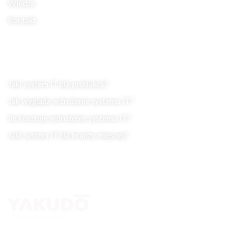
Wiedza
Kontakt
Wiedza
Jaki system IT dla produkcji?
Jak wygląda wdrożenie systemu IT?
Ile kosztuje wdrożenie systemu IT?
Jaki system IT dla branży mięsnej?
Kontakt