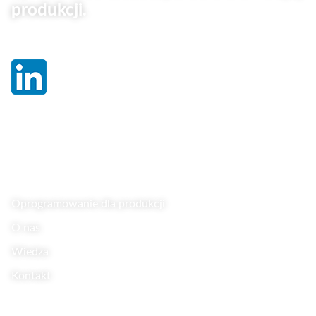
produkcji.
Linki
Oprogramowanie dla produkcji
O nas
Wiedza
Kontakt
Wiedza