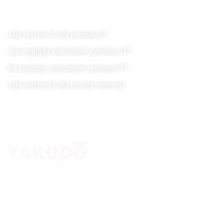
Jaki system IT dla produkcji?
Jak wygląda wdrożenie systemu IT?
Ile kosztuje wdrożenie systemu IT?
Jaki system IT dla branży mięsnej?
Kontakt
Yakudo Plus Sp. z o.o.
ul. Spokojna 76, 43-230 Goczałkowice-Zdrój
+ 48 600 305 005 ; +48 32 218 69 10