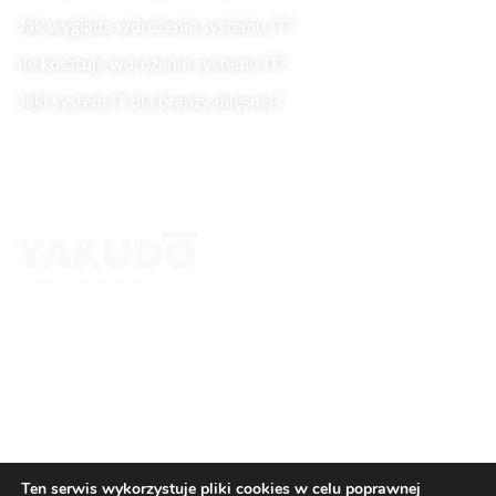
Jak wygląda wdrożenie systemu IT?
Ile kosztuje wdrożenie systemu IT?
Jaki system IT dla branży mięsnej?
Kontakt
Yakudo Plus Sp. z o.o.
ul. Spokojna 76, 43-230 Goczałkowice-Zdrój
+ 48 600 305 005 ; +48 32 218 69 10
tomasz.stanclik@yakudo.eu
yakudo@yakudo.eu
Ten serwis wykorzystuje pliki cookies w celu poprawnej