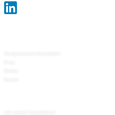
Linki
Oprogramowanie dla produkcji
O nas
Wiedza
Kontakt
Wiedza
Jaki system IT dla produkcji?