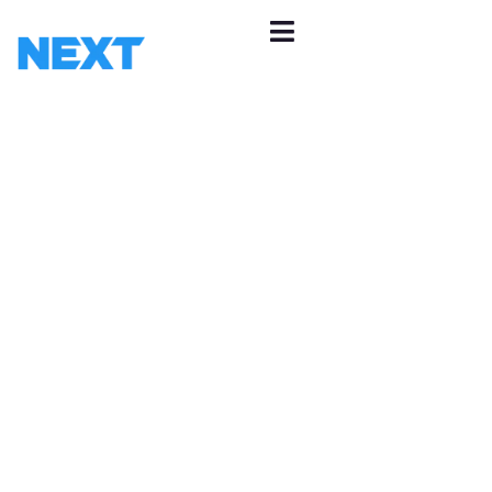
JAK MOŻEMY
WESPRZEĆ TWÓJ
BIZNES?
Porozmawiamy? Zostaw swoje dane kontaktowe -
skontaktujemy się z Tobą.