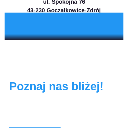
ul. Spokojna 76
43-230 Goczałkowice-Zdrój
Poznaj nas bliżej!
Dowiedz się, jak
możemy wesprzeć
Twój biznes!