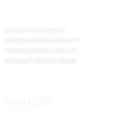
Wiedza
Jaki system IT dla produkcji?
Jak wygląda wdrożenie systemu IT?
Ile kosztuje wdrożenie systemu IT?
Jaki system IT dla branży mięsnej?
Kontakt
Yakudo Plus Sp. z o.o.
ul. Spokojna 76, 43-230 Goczałkowice-Zdrój