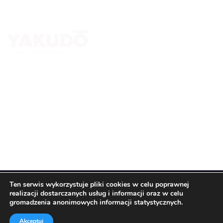
Yakudo Plus Sp. z o.o.
ul. Spokojna 76, 43-230 Goczałkowice-Zdrój
+ 48 600 305 005 ; +48 32 218 69 10
tomasz.stanclik@yakudo.eu
yakudo@yakudo.eu
Ten serwis wykorzystuje pliki cookies w celu poprawnej
realizacji dostarczanych usług i informacji oraz w celu
© All Copyright 2026 by
Yakudo Plus Sp. z o.o.
gromadzenia anonimowych informacji statystycznych.
Regulamin i polityka prywatności
Akceptuj