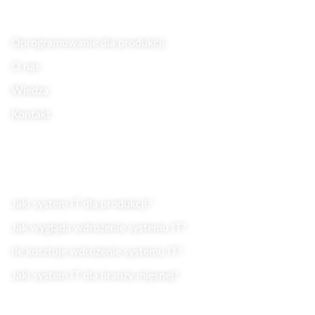
Oprogramowanie dla produkcji
O nas
Wiedza
Kontakt
Wiedza
Jaki system IT dla produkcji?
Jak wygląda wdrożenie systemu IT?
Ile kosztuje wdrożenie systemu IT?
Jaki system IT dla branży mięsnej?
Kontakt