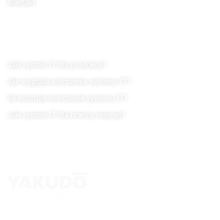
Kontakt
Wiedza
Jaki system IT dla produkcji?
Jak wygląda wdrożenie systemu IT?
Ile kosztuje wdrożenie systemu IT?
Jaki system IT dla branży mięsnej?
Kontakt
Yakudo Plus Sp. z o.o.