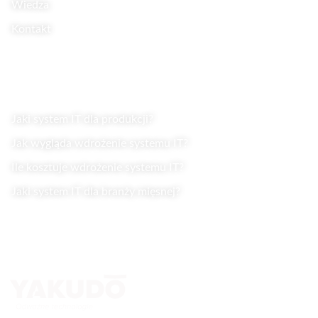
Wiedza
Kontakt
Wiedza
Jaki system IT dla produkcji?
Jak wygląda wdrożenie systemu IT?
Ile kosztuje wdrożenie systemu IT?
Jaki system IT dla branży mięsnej?
Kontakt