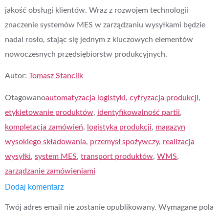
jakość obsługi klientów. Wraz z rozwojem technologii
znaczenie systemów MES w zarządzaniu wysyłkami będzie
nadal rosło, stając się jednym z kluczowych elementów
nowoczesnych przedsiębiorstw produkcyjnych.
Autor:
Tomasz Stanclik
Otagowano
automatyzacja logistyki
,
cyfryzacja produkcji
,
etykietowanie produktów
,
identyfikowalność partii
,
kompletacja zamówień
,
logistyka produkcji
,
magazyn
wysokiego składowania
,
przemysł spożywczy
,
realizacja
wysyłki
,
system MES
,
transport produktów
,
WMS
,
zarządzanie zamówieniami
Dodaj komentarz
Twój adres email nie zostanie opublikowany.
Wymagane pola