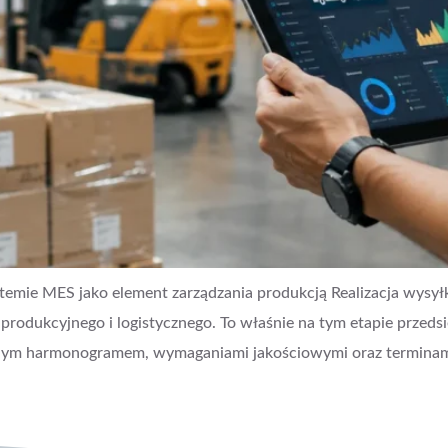
temie MES jako element zarządzania produkcją Realizacja wys
produkcyjnego i logistycznego. To właśnie na tym etapie przed
alonym harmonogramem, wymaganiami jakościowymi oraz termin