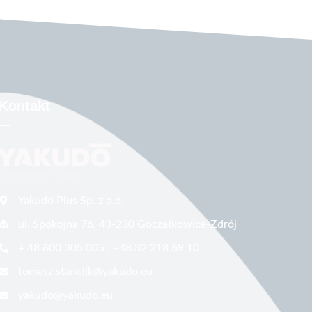
Kontakt
Yakudo Plus Sp. z o.o.
ul. Spokojna 76, 43-230 Goczałkowice-Zdrój
+ 48 600 305 005 ; +48 32 218 69 10
tomasz.stanclik@yakudo.eu
yakudo@yakudo.eu