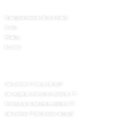
Oprogramowanie dla produkcji
O nas
Wiedza
Kontakt
Wiedza
Jaki system IT dla produkcji?
Jak wygląda wdrożenie systemu IT?
Ile kosztuje wdrożenie systemu IT?
Jaki system IT dla branży mięsnej?
Kontakt