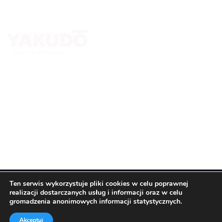
Yakudo Plus Sp. z o.o.
ul. Spokojna 76, 43-230 Goczałkowice-Zdrój
+ 48 600 305 005 ; +48 32 218 69 10
tomasz.stanclik@yakudo.eu
yakudo@yakudo.eu
Ten serwis wykorzystuje pliki cookies w celu poprawnej
realizacji dostarczanych usług i informacji oraz w celu
© All Copyright 2026 by
Yakudo Plus Sp. z o.o.
gromadzenia anonimowych informacji statystycznych.
Regulamin i polityka prywatności
Akceptuj