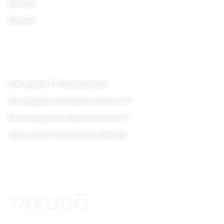
Wiedza
Kontakt
Wiedza
Jaki system IT dla produkcji?
Jak wygląda wdrożenie systemu IT?
Ile kosztuje wdrożenie systemu IT?
Jaki system IT dla branży mięsnej?
Kontakt