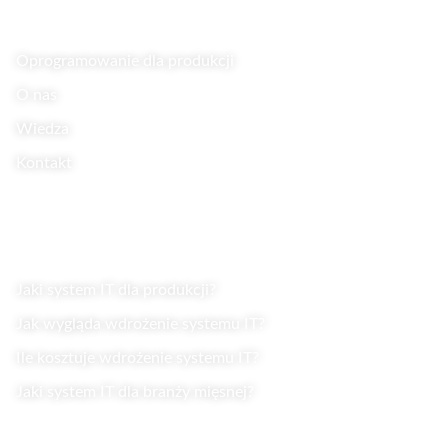
Oprogramowanie dla produkcji
O nas
Wiedza
Kontakt
Wiedza
Jaki system IT dla produkcji?
Jak wygląda wdrożenie systemu IT?
Ile kosztuje wdrożenie systemu IT?
Jaki system IT dla branży mięsnej?
Kontakt