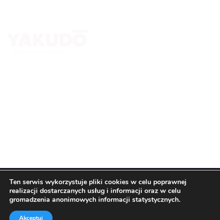
Yakudo Plus Sp. z o.o.
ul. Spokojna 76, 43-230 Goczałkowice-Zdrój
+ 48 600 305 005 ; +48 32 218 69 10
tomasz.stanclik@yakudo.eu
yakudo@yakudo.eu
Ten serwis wykorzystuje pliki cookies w celu poprawnej
realizacji dostarczanych usług i informacji oraz w celu
© All Copyright 2026 by
Yakudo Plus Sp. z o.o.
gromadzenia anonimowych informacji statystycznych.
Regulamin i polityka prywatności
Akceptuj