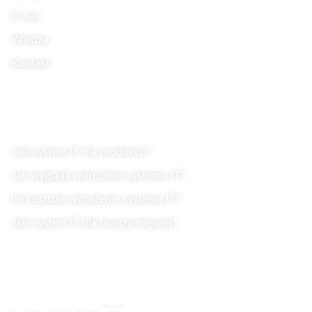
O nas
Wiedza
Kontakt
Wiedza
Jaki system IT dla produkcji?
Jak wygląda wdrożenie systemu IT?
Ile kosztuje wdrożenie systemu IT?
Jaki system IT dla branży mięsnej?
Kontakt