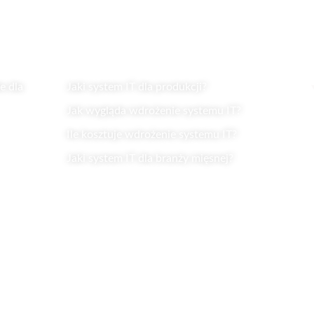
Wiedza
 dla
Jaki system IT dla produkcji?
Jak wygląda wdrożenie systemu IT?
Ile kosztuje wdrożenie systemu IT?
Jaki system IT dla branży mięsnej?