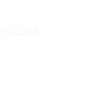
Kontakt
Yakudo Plus Sp. z o.o.
ul. Spokojna 76, 43-230 Goczałkowice-Zdrój
+ 48 600 305 005 ; +48 32 218 69 10
tomasz.stanclik@yakudo.eu
yakudo@yakudo.eu