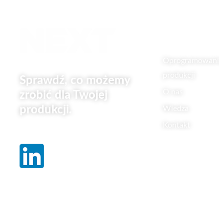
Linki
Oprogramowanie
produkcji
Sprawdź, co możemy
O nas
zrobić dla Twojej
produkcji.
Wiedza
Kontakt