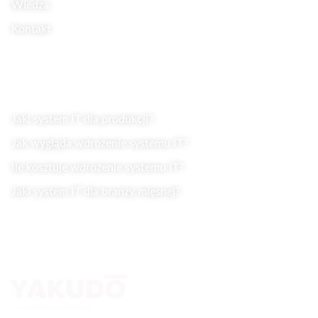
Wiedza
Kontakt
Wiedza
Jaki system IT dla produkcji?
Jak wygląda wdrożenie systemu IT?
Ile kosztuje wdrożenie systemu IT?
Jaki system IT dla branży mięsnej?
Kontakt