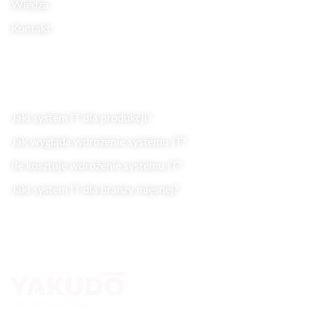
Wiedza
Kontakt
Wiedza
Jaki system IT dla produkcji?
Jak wygląda wdrożenie systemu IT?
Ile kosztuje wdrożenie systemu IT?
Jaki system IT dla branży mięsnej?
Kontakt