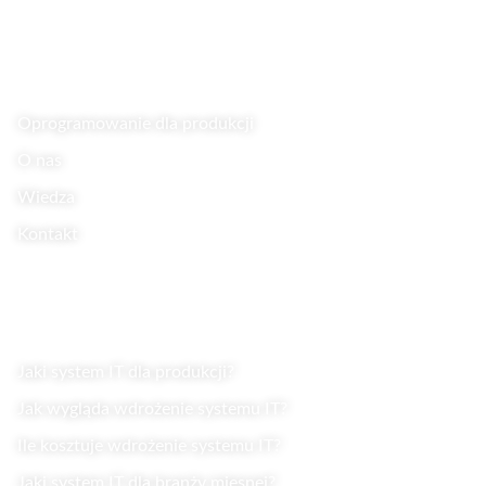
Linki
Oprogramowanie dla produkcji
O nas
Wiedza
Kontakt
Wiedza
Jaki system IT dla produkcji?
Jak wygląda wdrożenie systemu IT?
Ile kosztuje wdrożenie systemu IT?
Jaki system IT dla branży mięsnej?