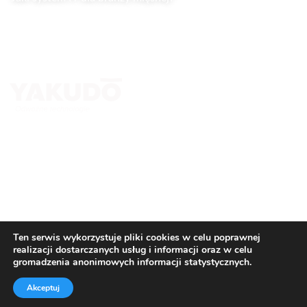
Kontakt
Yakudo Plus Sp. z o.o.
ul. Spokojna 76, 43-230 Goczałkowice-Zdrój
+ 48 600 305 005 ; +48 32 218 69 10
tomasz.stanclik@yakudo.eu
yakudo@yakudo.eu
Ten serwis wykorzystuje pliki cookies w celu poprawnej
realizacji dostarczanych usług i informacji oraz w celu
gromadzenia anonimowych informacji statystycznych.
Akceptuj
© All Copyright 2026 by
Yakudo Plus Sp. z o.o.